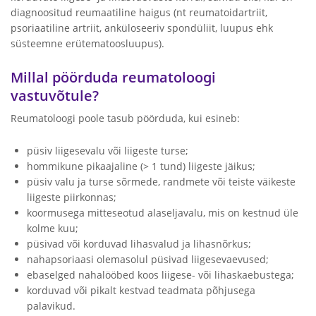
diagnoositud reumaatiline haigus (nt reumatoidartriit,
psoriaatiline artriit, anküloseeriv spondüliit, luupus ehk
süsteemne erütematoosluupus).
Millal pöörduda reumatoloogi
vastuvõtule?
Reumatoloogi poole tasub pöörduda, kui esineb:
püsiv liigesevalu või liigeste turse;
hommikune pikaajaline (> 1 tund) liigeste jäikus;
püsiv valu ja turse sõrmede, randmete või teiste väikeste
liigeste piirkonnas;
koormusega mitteseotud alaseljavalu, mis on kestnud üle
kolme kuu;
püsivad või korduvad lihasvalud ja lihasnõrkus;
nahapsoriaasi olemasolul püsivad liigesevaevused;
ebaselged nahalööbed koos liigese- või lihaskaebustega;
korduvad või pikalt kestvad teadmata põhjusega
palavikud.