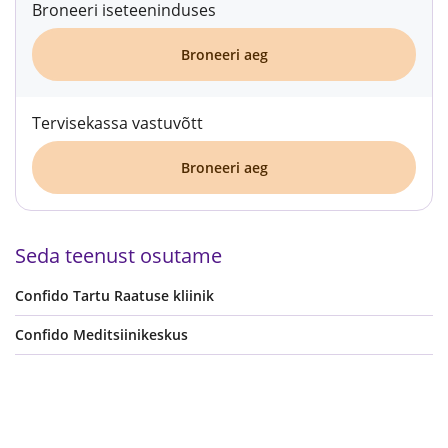
Broneeri iseteeninduses
Broneeri aeg
Tervisekassa vastuvõtt
Broneeri aeg
Seda teenust osutame
Confido Tartu Raatuse kliinik
Confido Meditsiinikeskus