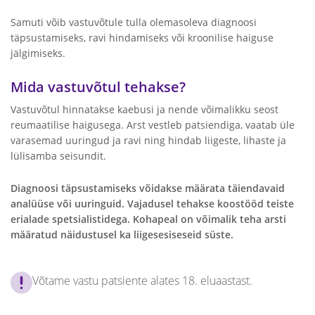
Samuti võib vastuvõtule tulla olemasoleva diagnoosi
täpsustamiseks, ravi hindamiseks või kroonilise haiguse
jälgimiseks.
Mida vastuvõtul tehakse?
Vastuvõtul hinnatakse kaebusi ja nende võimalikku seost
reumaatilise haigusega. Arst vestleb patsiendiga, vaatab üle
varasemad uuringud ja ravi ning hindab liigeste, lihaste ja
lülisamba seisundit.
Diagnoosi täpsustamiseks võidakse määrata täiendavaid
analüüse või uuringuid. Vajadusel tehakse koostööd teiste
erialade spetsialistidega. Kohapeal on võimalik teha arsti
määratud näidustusel ka liigesesiseseid süste.
Võtame vastu patsiente alates 18. eluaastast.