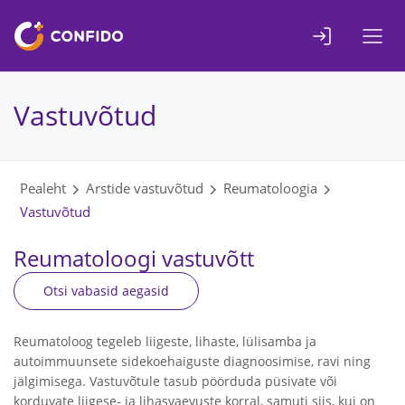
Liigu
sisuni
Vastuvõtud
Pealeht
Arstide vastuvõtud
Reumatoloogia
Vastuvõtud
Reumatoloogi vastuvõtt
Otsi vabasid aegasid
Reumatoloog tegeleb liigeste, lihaste, lülisamba ja
autoimmuunsete sidekoehaiguste diagnoosimise, ravi ning
jälgimisega. Vastuvõtule tasub pöörduda püsivate või
korduvate liigese- ja lihasvaevuste korral, samuti siis, kui on