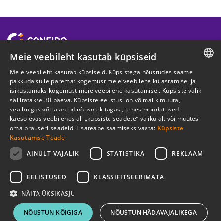
Meie veebileht kasutab küpsiseid
ETTEVÕTTEST
Meie veebileht kasutab küpsiseid. Küpsistega nõustudes saame
ESTONIAN
pakkuda sulle paremat kogemust meie veebilehe külastamisel ja
KASULIK
isikustamaks kogemust meie veebilehe kasutamisel. Küpsiste valik
ENGLISH
säilitatakse 30 päeva. Küpsiste eelistusi on võimalik muuta,
sealhulgas võtta antud nõusolek tagasi, tehes muudatused
RUSSIAN
JURIIDILINE INFO
käesolevas veebilehes all „küpsiste seadete“ valiku alt või muutes
oma brauseri seadeid. Lisateabe saamiseks vaata:
Küpsiste
Kasutamise Teade
Liitu uudiskirjaga
AINULT VAJALIK
STATISTIKA
REKLAAM
EELISTUSED
KLASSIFITSEERIMATA
NÄITA ÜKSIKASJU
Teenus:
Reumatoloogi vastuvõtt
AS Arstikeskus Confido. Veerenni 51, Tallinn, Reg.
NÕUSTUN KÕIGIGA
NÕUSTUN HÄDAVAJALIKEGA
number: 12381384