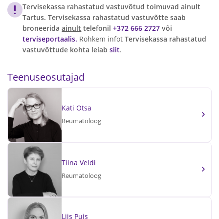
Tervisekassa rahastatud vastuvõtud toimuvad ainult
Tartus. Tervisekassa rahastatud vastuvõtte saab
broneerida
ainult
telefonil
+372 666 2727
või
terviseportaalis.
Rohkem infot
Tervisekassa rahastatud
vastuvõttude kohta leiab
siit
.
Teenuseosutajad
Kati Otsa
Reumatoloog
Tiina Veldi
Reumatoloog
Liis Puis