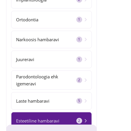
Ortodontia
1
Narkoosis hambaravi
1
Juureravi
1
Parodontoloogia ehk
2
igemeravi
Laste hambaravi
5
Esteetiline hambaravi
2