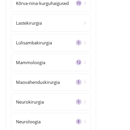
Kõrva-nina-kurguhaigused
10
Lastekirurgia
Lülisambakirurgia
5
Mammoloogia
12
Maovähenduskirurgia
5
Neurokirurgia
5
Neuroloogia
8