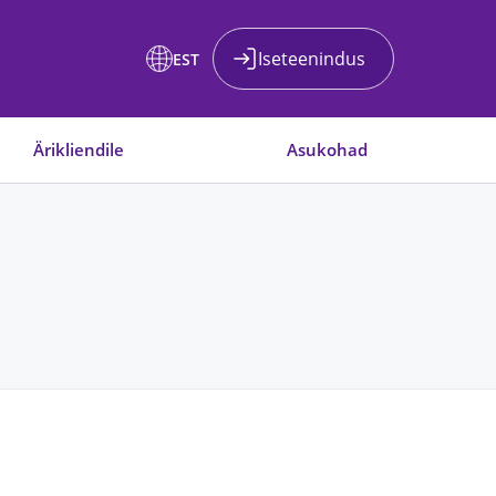
Iseteenindus
EST
Ärikliendile
Asukohad