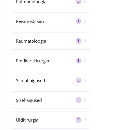
Pulmonoloogia
5
Reisimeditsiin
1
Reumatoloogia
1
Rindkerekirurgia
1
Silmahaigused
8
Sisehaigused
3
Üldkirurgia
9