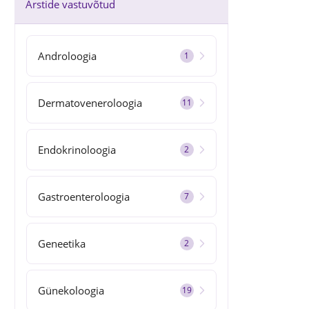
Arstide vastuvõtud
Androloogia
1
Dermatoveneroloogia
11
Endokrinoloogia
2
Gastro­enteroloogia
7
Geneetika
2
Günekoloogia
19