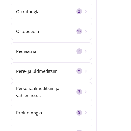
Onkoloogia
2
Ortopeedia
18
Pediaatria
2
Pere- ja üldmeditsiin
5
Personaalmeditsiin ja
3
vähiennetus
Proktoloogia
8