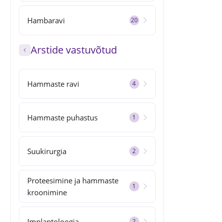
Hambaravi
20
Arstide vastuvõtud
Hammaste ravi
4
Hammaste puhastus
1
Suukirurgia
2
Proteesimine ja hammaste
1
kroonimine
Implantoloogia
2