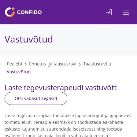
Liigu
sisuni
Vastuvõtud
Pealeht
Ennetus- ja taastusravi
Taastusravi
Vastuvõtud
Laste tegevusterapeudi vastuvõtt
Otsi vabasid aegasid
Laste tegevusteraapias toetatakse lapse arengut ja igapäevast
toimetulekut. Teraapia eesmärk on soodustada eakohaste
oskuste kujunemist, suurendada iseseisvust ning toetada
osalemist kodu, lasteaia, kooli ja vaba aja tegevustes.