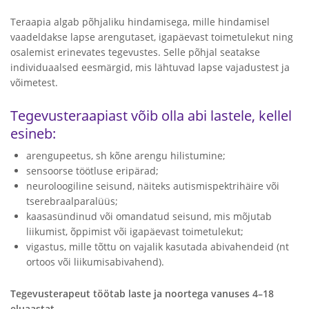
Teraapia algab põhjaliku hindamisega, mille hindamisel
vaadeldakse lapse arengutaset, igapäevast toimetulekut ning
osalemist erinevates tegevustes. Selle põhjal seatakse
individuaalsed eesmärgid, mis lähtuvad lapse vajadustest ja
võimetest.
Tegevusteraapiast võib olla abi lastele, kellel
esineb:
arengupeetus, sh kõne arengu hilistumine;
sensoorse töötluse eripärad;
neuroloogiline seisund, näiteks autismispektrihäire või
tserebraalparalüüs;
kaasasündinud või omandatud seisund, mis mõjutab
liikumist, õppimist või igapäevast toimetulekut;
vigastus, mille tõttu on vajalik kasutada abivahendeid (nt
ortoos või liikumisabivahend).
Tegevusterapeut töötab laste ja noortega vanuses 4–18
eluaastat.