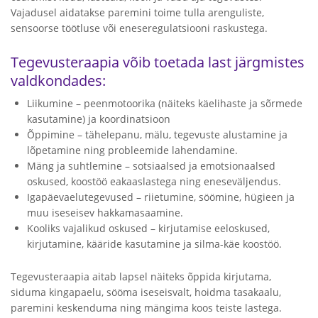
Vajadusel aidatakse paremini toime tulla arenguliste,
sensoorse töötluse või eneseregulatsiooni raskustega.
Tegevusteraapia võib toetada last järgmistes
valdkondades:
Liikumine – peenmotoorika (näiteks käelihaste ja sõrmede
kasutamine) ja koordinatsioon
Õppimine – tähelepanu, mälu, tegevuste alustamine ja
lõpetamine ning probleemide lahendamine.
Mäng ja suhtlemine – sotsiaalsed ja emotsionaalsed
oskused, koostöö eakaaslastega ning eneseväljendus.
Igapäevaelutegevused – riietumine, söömine, hügieen ja
muu iseseisev hakkamasaamine.
Kooliks vajalikud oskused – kirjutamise eeloskused,
kirjutamine, kääride kasutamine ja silma-käe koostöö.
Tegevusteraapia aitab lapsel näiteks õppida kirjutama,
siduma kingapaelu, sööma iseseisvalt, hoidma tasakaalu,
paremini keskenduma ning mängima koos teiste lastega.