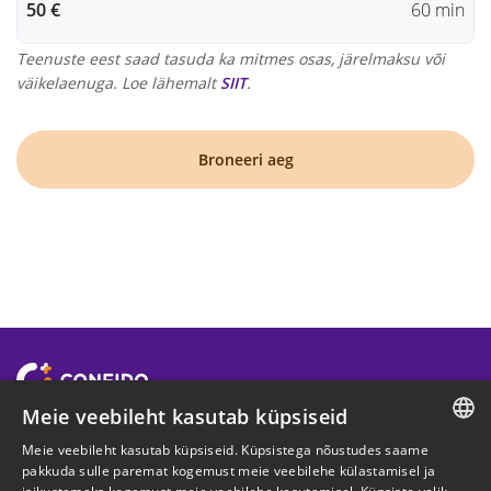
50 €
60 min
Teenuste eest saad tasuda ka mitmes osas, järelmaksu või
väikelaenuga. Loe lähemalt
SIIT
.
Broneeri aeg
Meie veebileht kasutab küpsiseid
ETTEVÕTTEST
Meie veebileht kasutab küpsiseid. Küpsistega nõustudes saame
ESTONIAN
pakkuda sulle paremat kogemust meie veebilehe külastamisel ja